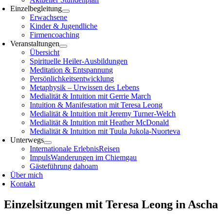
Einzelbegleitung
Erwachsene
Kinder & Jugendliche
Firmencoaching
Veranstaltungen
Übersicht
Spirituelle Heiler-Ausbildungen
Meditation & Entspannung
Persönlichkeitsentwicklung
Metaphysik – Urwissen des Lebens
Medialität & Intuition mit Gerrie March
Intuition & Manifestation mit Teresa Leong
Medialität & Intuition mit Jeremy Turner-Welch
Medialität & Intuition mit Heather McDonald
Medialität & Intuition mit Tuula Jukola-Nuorteva
Unterwegs
Internationale ErlebnisReisen
ImpulsWanderungen im Chiemgau
Gästeführung dahoam
Über mich
Kontakt
Einzelsitzungen mit Teresa Leong in Asch