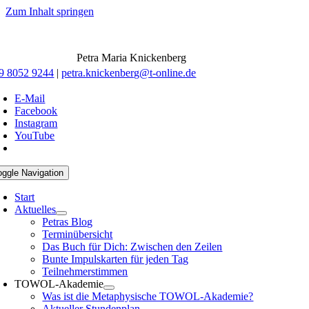
Zum Inhalt springen
Petra Maria Knickenberg
9 8052 9244
|
petra.knickenberg@t-online.de
E-Mail
Facebook
Instagram
YouTube
oggle Navigation
Start
Aktuelles
Petras Blog
Terminübersicht
Das Buch für Dich: Zwischen den Zeilen
Bunte Impulskarten für jeden Tag
Teilnehmerstimmen
TOWOL-Akademie
Was ist die Metaphysische TOWOL-Akademie?
Aktueller Stundenplan