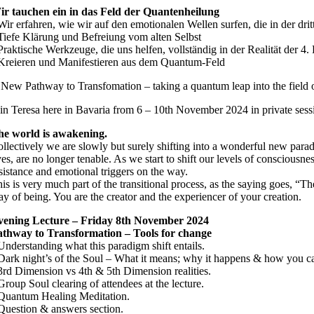
ir tauchen ein in das Feld der Quantenheilung
Wir erfahren, wie wir auf den emotionalen Wellen surfen, die in der dri
Tiefe Klärung und Befreiung vom alten Selbst
Praktische Werkzeuge, die uns helfen, vollständig in der Realität der 4
 Kreieren und Manifestieren aus dem Quantum-Feld
New Pathway to Transfomation – taking a quantum leap into the field of
in Teresa here in Bavaria from 6 – 10th November 2024 in private sess
he world is awakening.
llectively we are slowly but surely shifting into a wonderful new parad
ves, are no longer tenable. As we start to shift our levels of conscious
sistance and emotional triggers on the way.
is is very much part of the transitional process, as the saying goes, “
y of being. You are the creator and the experiencer of your creation.
vening Lecture – Friday 8th November 2024
athway to Transformation – Tools for change
Understanding what this paradigm shift entails.
Dark night’s of the Soul – What it means; why it happens & how you ca
3rd Dimension vs 4th & 5th Dimension realities.
Group Soul clearing of attendees at the lecture.
 Quantum Healing Meditation.
Question & answers section.