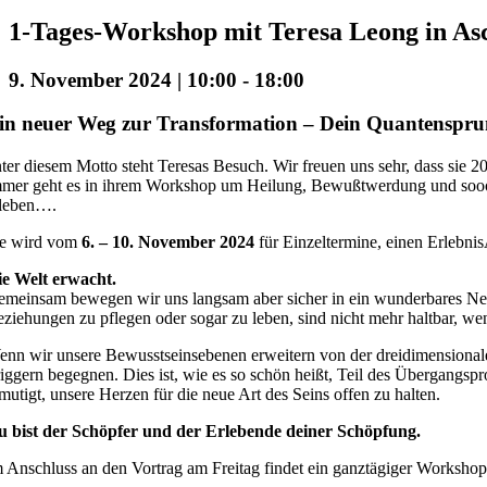
1-Tages-Workshop mit Teresa Leong in As
9. November 2024 | 10:00
-
18:00
in neuer Weg zur Transformation – Dein Quantensprun
ter diesem Motto steht Teresas Besuch. Wir freuen uns sehr, dass s
mer geht es in ihrem Workshop um Heilung, Bewußtwerdung und sooooo
rleben….
ie wird vom
6. – 10. November 2024
für Einzeltermine, einen Erlebn
ie Welt erwacht.
meinsam bewegen wir uns langsam aber sicher in ein wunderbares Neue
ziehungen zu pflegen oder sogar zu leben, sind nicht mehr haltbar, w
nn wir unsere Bewusstseinsebenen erweitern von der dreidimensionale
iggern begegnen. Dies ist, wie es so schön heißt, Teil des Übergangsp
mutigt, unsere Herzen für die neue Art des Seins offen zu halten.
u bist der Schöpfer und der Erlebende deiner Schöpfung.
 Anschluss an den Vortrag am Freitag findet ein ganztägiger Workshop 