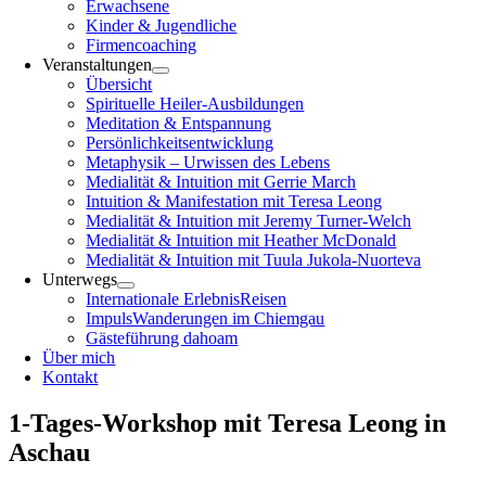
Erwachsene
Kinder & Jugendliche
Firmencoaching
Veranstaltungen
Übersicht
Spirituelle Heiler-Ausbildungen
Meditation & Entspannung
Persönlichkeitsentwicklung
Metaphysik – Urwissen des Lebens
Medialität & Intuition mit Gerrie March
Intuition & Manifestation mit Teresa Leong
Medialität & Intuition mit Jeremy Turner-Welch
Medialität & Intuition mit Heather McDonald
Medialität & Intuition mit Tuula Jukola-Nuorteva
Unterwegs
Internationale ErlebnisReisen
ImpulsWanderungen im Chiemgau
Gästeführung dahoam
Über mich
Kontakt
1-Tages-Workshop mit Teresa Leong in
Aschau