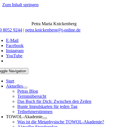
Zum Inhalt springen
Petra Maria Knickenberg
9 8052 9244
|
petra.knickenberg@t-online.de
E-Mail
Facebook
Instagram
YouTube
oggle Navigation
Start
Aktuelles
Petras Blog
Terminübersicht
Das Buch für Dich: Zwischen den Zeilen
Bunte Impulskarten für jeden Tag
Teilnehmerstimmen
TOWOL-Akademie
Was ist die Metaphysische TOWOL-Akademie?
Aktueller Stundenplan