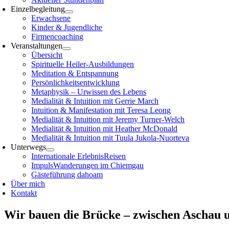
Einzelbegleitung
Erwachsene
Kinder & Jugendliche
Firmencoaching
Veranstaltungen
Übersicht
Spirituelle Heiler-Ausbildungen
Meditation & Entspannung
Persönlichkeitsentwicklung
Metaphysik – Urwissen des Lebens
Medialität & Intuition mit Gerrie March
Intuition & Manifestation mit Teresa Leong
Medialität & Intuition mit Jeremy Turner-Welch
Medialität & Intuition mit Heather McDonald
Medialität & Intuition mit Tuula Jukola-Nuorteva
Unterwegs
Internationale ErlebnisReisen
ImpulsWanderungen im Chiemgau
Gästeführung dahoam
Über mich
Kontakt
Wir bauen die Brücke – zwischen Aschau