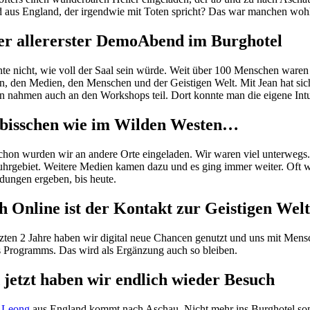
 aus England, der irgendwie mit Toten spricht? Das war manchen wohl
er allererster DemoAbend im Burghotel
nte nicht, wie voll der Saal sein würde. Weit über 100 Menschen ware
, den Medien, den Menschen und der Geistigen Welt. Mit Jean hat sich
n nahmen auch an den Workshops teil. Dort konnte man die eigene Intui
 bisschen wie im Wilden Westen…
chon wurden wir an andere Orte eingeladen. Wir waren viel unterwegs. 
hrgebiet. Weitere Medien kamen dazu und es ging immer weiter. Oft w
dungen ergeben, bis heute.
h Online ist der Kontakt zur Geistigen We
tzten 2 Jahre haben wir digital neue Chancen genutzt und uns mit Mensch
 Programms. Das wird als Ergänzung auch so bleiben.
jetzt haben wir endlich wieder Besuch
 Leong
aus England kommt nach Aschau. Nicht mehr ins Burghotel sond