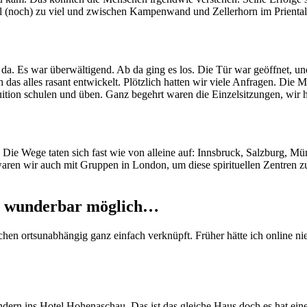
 (noch) zu viel und zwischen Kampenwand und Zellerhorn im Priental 
n da. Es war überwältigend. Ab da ging es los. Die Tür war geöffnet, 
 das alles rasant entwickelt. Plötzlich hatten wir viele Anfragen. D
tion schulen und üben. Ganz begehrt waren die Einzelsitzungen, wir h
Die Wege taten sich fast wie von alleine auf: Innsbruck, Salzburg, Mü
aren wir auch mit Gruppen in London, um diese spirituellen Zentren 
lt wunderbar möglich…
en ortsunabhängig ganz einfach verknüpft. Früher hätte ich online nie g
ern ins Hotel Hohenaschau. Das ist das gleiche Haus doch es hat ei