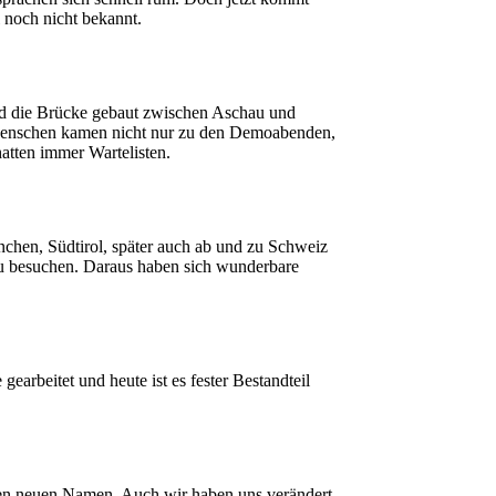
noch nicht bekannt.
und die Brücke gebaut zwischen Aschau und
ie Menschen kamen nicht nur zu den Demoabenden,
atten immer Wartelisten.
nchen, Südtirol, später auch ab und zu Schweiz
zu besuchen. Daraus haben sich wunderbare
earbeitet und heute ist es fester Bestandteil
nen neuen Namen. Auch wir haben uns verändert.