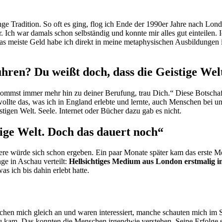
nge Tradition. So oft es ging, flog ich Ende der 1990er Jahre nach Lon
Ich war damals schon selbständig und konnte mir alles gut einteilen. I
. Das meiste Geld habe ich direkt in meine metaphysischen Ausbildungen
ühren? Du weißt doch, dass die Geistige Wel
mst immer mehr hin zu deiner Berufung, trau Dich.“ Diese Botschaft
ollte das, was ich in England erlebte und lernte, auch Menschen bei un
stigen Welt. Seele. Internet oder Bücher dazu gab es nicht.
tige Welt. Doch das dauert noch“
itere würde sich schon ergeben. Ein paar Monate später kam das erst
ge in Aschau verteilt:
Hellsichtiges Medium aus London erstmalig i
s ich bis dahin erlebt hatte.
en mich gleich an und waren interessiert, manche schauten mich im Su
u kam. Das konnten die Menschen irgendwie verstehen. Seine Erfolge 