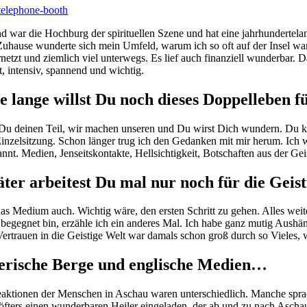
d war die Hochburg der spirituellen Szene und hat eine jahrhundertela
Zuhause wunderte sich mein Umfeld, warum ich so oft auf der Insel war. 
rnetzt und ziemlich viel unterwegs. Es lief auch finanziell wunderbar
t, intensiv, spannend und wichtig.
 lange willst Du noch dieses Doppelleben f
u deinen Teil, wir machen unseren und Du wirst Dich wundern. Du kom
Einzelsitzung. Schon länger trug ich den Gedanken mit mir herum. Ich w
nnt. Medien, Jenseitskontakte, Hellsichtigkeit, Botschaften aus der Gei
ter arbeitest Du mal nur noch für die Geis
das Medium auch. Wichtig wäre, den ersten Schritt zu gehen. Alles we
r begegnet bin, erzähle ich ein anderes Mal. Ich habe ganz mutig Aushän
ertrauen in die Geistige Welt war damals schon groß durch so Vieles, wa
erische Berge und englische Medien…
aktionen der Menschen in Aschau waren unterschiedlich. Manche sprach
öfters einen wunderbaren Heiler eingeladen, der ab und zu nach Ascha