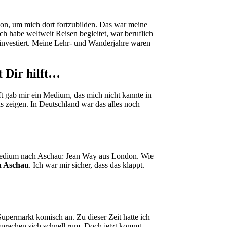
don, um mich dort fortzubilden. Das war meine
ch habe weltweit Reisen begleitet, war beruflich
 investiert. Meine Lehr- und Wanderjahre waren
t Dir hilft…
 gab mir ein Medium, das mich nicht kannte in
s zeigen. In Deutschland war das alles noch
e Medium nach Aschau: Jean Way aus London. Wie
n Aschau
. Ich war mir sicher, dass das klappt.
permarkt komisch an. Zu dieser Zeit hatte ich
sprachen sich schnell rum. Doch jetzt kommt