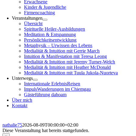
Erwachsene
Kinder & Jugendliche
Firmencoaching
Veranstaltungen
Übersicht
Spirituelle Heiler-Ausbildungen
Meditation & Entspannung
Persönlichkeitsentwicklung
Metaphysik – Urwissen des Lebens
Medialität & Intuition mit Gerrie March
Intuition & Manifestation mit Teresa Leong
Medialität & Intuition mit Jeremy Turner-Welch
Medialität & Intuition mit Heather McDonald
Medialität & Intuition mit Tuula Jukola-Nuorteva
Unterwegs
Internationale ErlebnisReisen
ImpulsWanderungen im Chiemgau
Gästeführung dahoam
Über mich
Kontakt
nathalie75
2026-08-09T00:00:00+02:00
Diese Veranstaltung hat bereits stattgefunden.