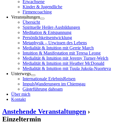
Erwachsene
Kinder & Jugendliche
Firmencoaching
Veranstaltungen
Übersicht
Spirituelle Heiler-Ausbildungen
Meditation & Entspannung
Persönlichkeitsentwicklung
Metaphysik – Urwissen des Lebens
Medialität & Intuition mit Gerrie March
Intuition & Manifestation mit Teresa Leong
Medialität & Intuition mit Jeremy Turner-Welch
Medialität & Intuition mit Heather McDonald
Medialität & Intuition mit Tuula Jukola-Nuorteva
Unterwegs
Internationale ErlebnisReisen
ImpulsWanderungen im Chiemgau
Gästeführung dahoam
Über mich
Kontakt
Anstehende Veranstaltungen
›
Einzeltermin